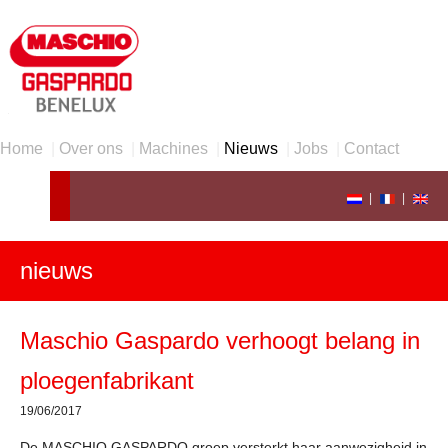
Home
|
Over ons
|
Machines
|
Nieuws
|
Jobs
|
Contact
|
|
nieuws
Maschio Gaspardo verhoogt belang in
ploegenfabrikant
19/06/2017
De MASCHIO GASPARDO groep versterkt haar aanwezigheid in