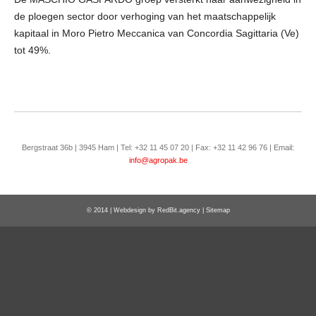
de ploegen sector door verhoging van het maatschappelijk
kapitaal in Moro Pietro Meccanica van Concordia Sagittaria (Ve)
tot 49%.
Bergstraat 36b | 3945 Ham | Tel: +32 11 45 07 20 | Fax: +32 11 42 96 76 | Email:
info@agropak.be
© 2014 | Webdesign by
RedBit.agency
|
Sitemap