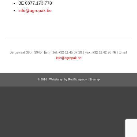
BE 0877.173.770
info@agropak.be
Bergstraat 36b | 3945 Ham | Tel: +32 11 45 07 20 | Fax: +32 11 42 96 76 | Email:
info@agropak.be
© 2014 | Webdesign by
RedBit.agency
|
Sitemap