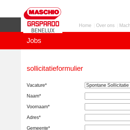
Home
|
Over ons
|
Mach
Jobs
sollicitatieformulier
Vacature*
Naam*
Voornaam*
Adres*
Gemeente*