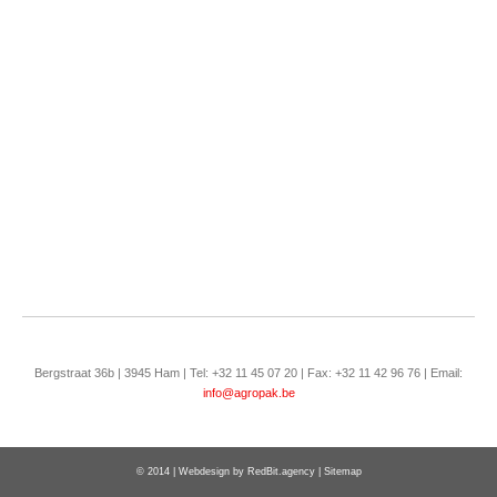
Bergstraat 36b | 3945 Ham | Tel: +32 11 45 07 20 | Fax: +32 11 42 96 76 | Email:
info@agropak.be
© 2014 | Webdesign by
RedBit.agency
|
Sitemap