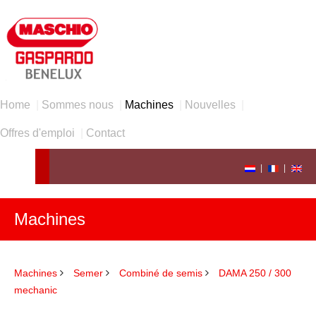
Home
|
Sommes nous
|
Machines
|
Nouvelles
|
Offres d'emploi
|
Contact
|
|
Machines
Machines
Semer
Combiné de semis
DAMA 250 / 300
mechanic